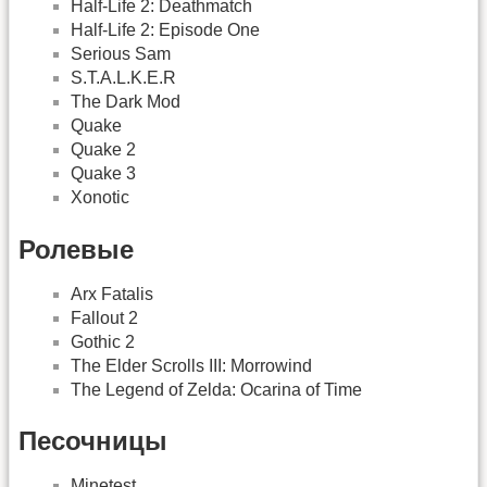
Half-Life 2: Deathmatch
Half-Life 2: Episode One
Serious Sam
S.T.A.L.K.E.R
The Dark Mod
Quake
Quake 2
Quake 3
Xonotic
Ролевые
Arx Fatalis
Fallout 2
Gothic 2
The Elder Scrolls III: Morrowind
The Legend of Zelda: Ocarina of Time
Песочницы
Minetest